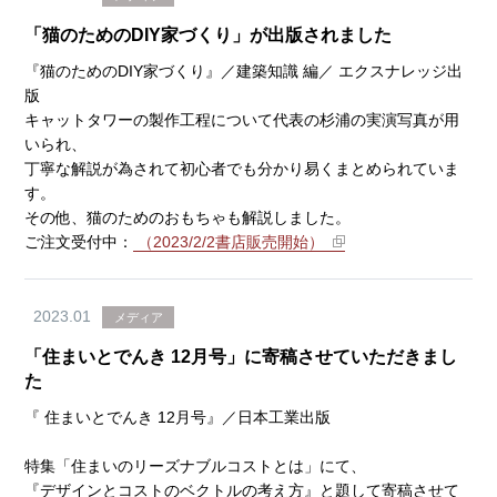
「猫のためのDIY家づくり」が出版されました
『猫のためのDIY家づくり』／建築知識 編／
エクスナレッジ出
版
キャットタワーの製作工程について
代表の杉浦の実演写真が用
いられ、
丁寧な解説が為さ
れて初心者でも分かり易くまとめられていま
す。
その他、猫のためのおもちゃも解説しました。
ご注文受付中：
（2023/2/2書店販売開始）
2023.01
メディア
「住まいとでんき 12月号」に寄稿させていただきまし
た
『 住まいとでんき 12月号』／日本工業出版
特集
「住まいのリーズナブルコストとは」
にて、
『デザインとコストのベクトルの考え方』と題
して寄稿させて