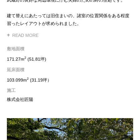
建て替えにあたっては旧住まいの、諸室の位置関係をある程度
習ったレイアウトが求められました。
幾つかの案を提示しましたが、最終的には１階ではなく２階に
主な居住空間を設ける案に落ち着き、1階の庭の既存樹木が2階
からも鑑賞可能な計画が求められました。
敷地面積
日本舞踊が可能な天井の高い書斎スペースは各階を緩やかに繋
2
171.27m
(51.81坪)
げ、周囲の良好な環境を借景とした窓を生活動線の要所に設
延床面積
え、天井高の変化と相まって風景や陽の移ろいを愉しめる居心
地の良い住まいになりました。
2
103.099m
(31.19坪）
この建物は市販の壁掛けエアコンの冷媒を利用した輻射式の冷
施工
暖房設備を導入し、快適な室内環境を得つつもランニングコス
株式会社匠陽
トを抑えています。
建物はUA値0.56W /(㎡K)（ZEH基準）、断熱等性能等級５以
上、繰り返しの大きな地震に充分に耐える制震構造も付加しま
した。
建築費の高止まりの無い背景下において、優先順位を見定める