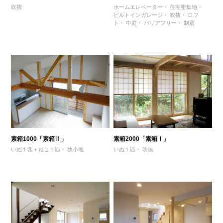
吹抜
ホームエレベーター
住宅密集地
ビルトインガレージ
吹抜
ロフ
ト
中庭
バリアフリー
制震
素箱1000「素箱Ⅱ」
素箱2000「素箱Ⅰ」
いぬ１匹＋ねこ１匹
狭小地
いぬ１匹
吹抜