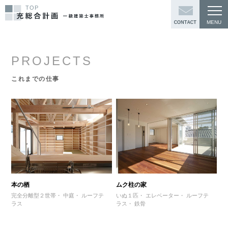
TOP
PROJECTS
これまでの仕事
本の栖
ムク柱の家
完全分離型２世帯
中庭
ルーフテ
いぬ１匹
エレベーター
ルーフテ
ラス
ラス
鉄骨