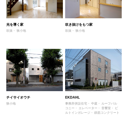
光を導く家
吹き抜けをもつ家
吹抜
狭小地
吹抜
狭小地
チイサイオウチ
EKDAHL
狭小地
事務所併設住宅
中庭
ルーフバル
コニー
エレベーター
音響室
ビ
ルトインガレージ
鉄筋コンクリート